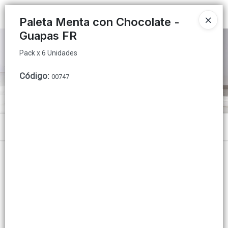
Pack x 6 Unidades
Ingresar a la Tienda
Paleta Menta con Chocolate -
Guapas FR
PUNTOS DE VENTA
Pack x 6 Unidades
CÓMO COMPRAR
Código
:
00747
QUIÉNES SOMOS
INSTITUCIONAL
Menú
CONTACTO
Pack x 6 Unidades
Lista vacía