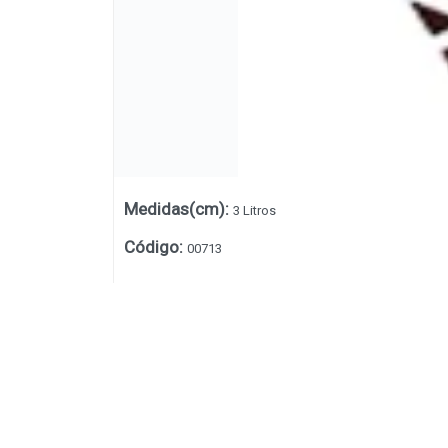
Medidas(cm)
:
3 Litros
Código
:
00713
Lista vacía