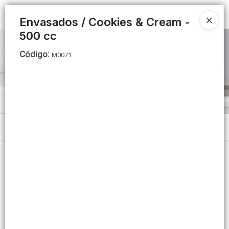
Ingresar a la Tienda
Envasados / Cookies & Cream -
500 cc
PUNTOS DE VENTA
Código
:
M0071
CÓMO COMPRAR
QUIÉNES SOMOS
INSTITUCIONAL
Menú
CONTACTO
Lista vacía