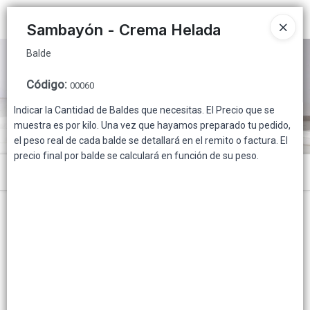
Balde
Ingresar a la Tienda
Sambayón - Crema Helada
Balde
PUNTOS DE VENTA
Código
:
00060
CÓMO COMPRAR
Indicar la Cantidad de Baldes que necesitas. El Precio que se
muestra es por kilo. Una vez que hayamos preparado tu pedido,
QUIÉNES SOMOS
el peso real de cada balde se detallará en el remito o factura. El
precio final por balde se calculará en función de su peso.
INSTITUCIONAL
Menú
CONTACTO
Balde
Lista vacía