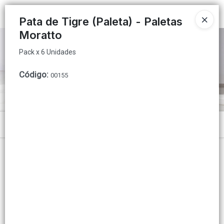
Pack x 6 Unidades
Ingresar a la Tienda
Pata de Tigre (Paleta) - Paletas
Moratto
PUNTOS DE VENTA
Pack x 6 Unidades
CÓMO COMPRAR
Código
:
00155
QUIÉNES SOMOS
INSTITUCIONAL
Menú
CONTACTO
Pack x 6 Unidades
Lista vacía