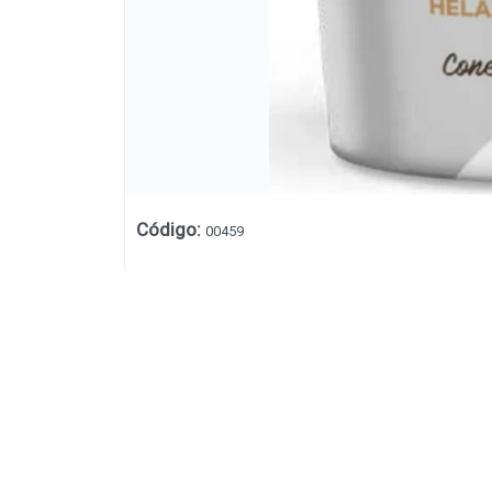
Código
:
00459
Lista vacía