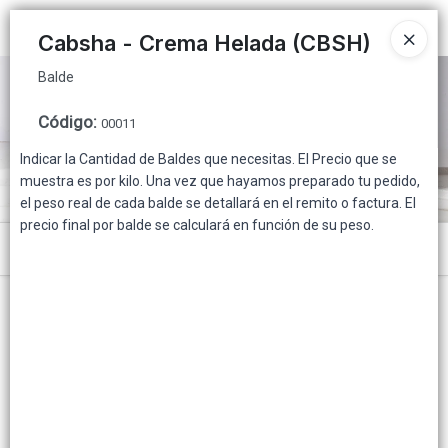
Balde
Ingresar a la Tienda
Cabsha - Crema Helada (CBSH)
Balde
PUNTOS DE VENTA
Código
:
00011
CÓMO COMPRAR
Indicar la Cantidad de Baldes que necesitas. El Precio que se
muestra es por kilo. Una vez que hayamos preparado tu pedido,
QUIÉNES SOMOS
el peso real de cada balde se detallará en el remito o factura. El
precio final por balde se calculará en función de su peso.
INSTITUCIONAL
Menú
CONTACTO
Balde
Lista vacía