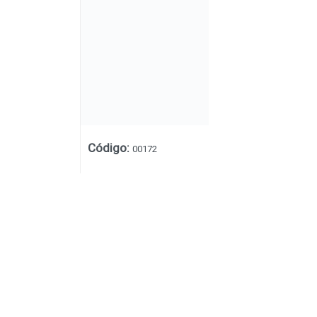
Código
:
00172
Lista vacía